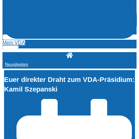
Mein VDA
Neuigkeiten
Euer direkter Draht zum VDA-Präsidium:
Kamil Szepanski