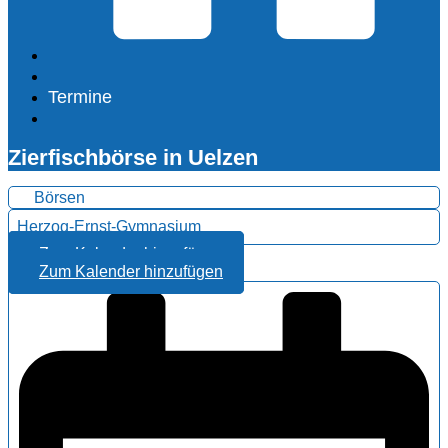
Termine
Zierfischbörse in Uelzen
Börsen
Herzog-Ernst-Gymnasium
Zum Kalender hinzufügen
Zum Kalender hinzufügen