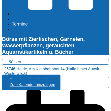
Termine
Börse mit Zierfischen, Garnelen,
Wasserpflanzen, gerauchten
Aquaristikartikeln u. Bücher
Börsen
25746 Heide, Am Kleinbahnhof 14 (Halle hinter Autofit
Westerweck)
Zum Kalender hinzufügen
Zum Kalender hinzufügen