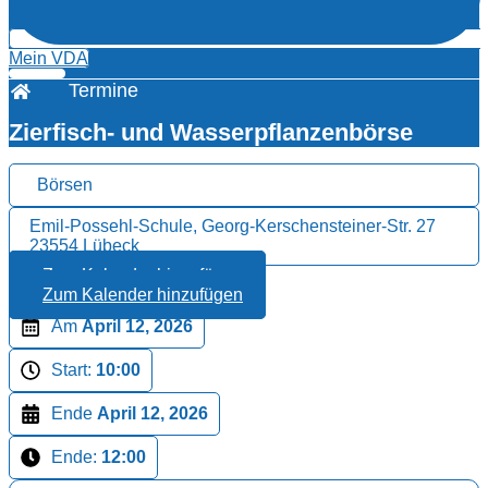
Mein VDA
Termine
Zierfisch- und Wasserpflanzenbörse
Börsen
Emil-Possehl-Schule, Georg-Kerschensteiner-Str. 27
23554 Lübeck
Zum Kalender hinzufügen
Zum Kalender hinzufügen
Am
April 12, 2026
Start:
10:00
Ende
April 12, 2026
Ende:
12:00